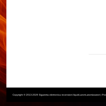
Copyright © 2013-2026 Sigaretta elettronica recensioni liquidi,aromi,atomizzatori | Po