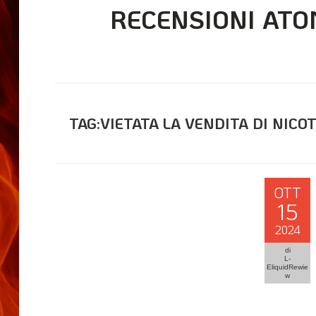
RECENSIONI ATO
TAG:VIETATA LA VENDITA DI NICO
OTT
15
2024
di
L-
EliquidRewie
w