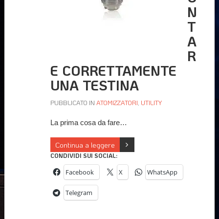
N
T
A
R
E CORRETTAMENTE
UNA TESTINA
PUBBLICATO IN
ATOMIZZATORI
,
UTILITY
La prima cosa da fare…
Continua a leggere
CONDIVIDI SUI SOCIAL:
Facebook
X
WhatsApp
Telegram