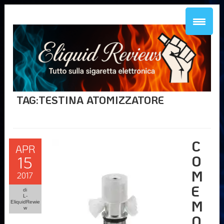
TAG:TESTINA ATOMIZZATORE
C
APR
O
15
M
2017
E
di
L-
M
EliquidRewie
w
O