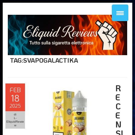
TAG:SVAPOGALACTIKA
R
FEB
E
18
C
2025
E
di
L-
N
EliquidRewie
w
SI