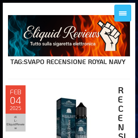
TAG:SVAPO RECENSIONE ROYAL NAVY
R
FEB
E
04
C
2025
E
di
L-
N
EliquidRewie
w
SI