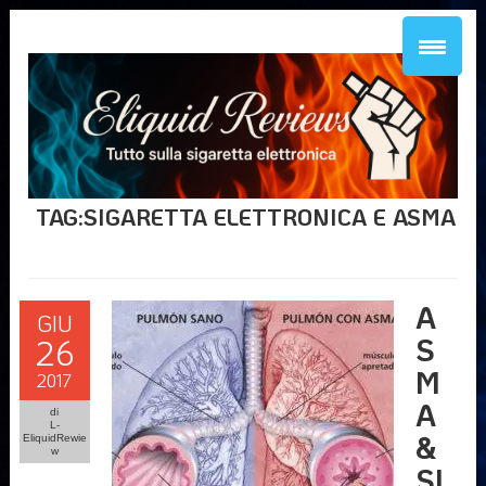
TAG:SIGARETTA ELETTRONICA E ASMA
A
GIU
S
26
M
2017
A
di
L-
&
EliquidRewie
w
SI