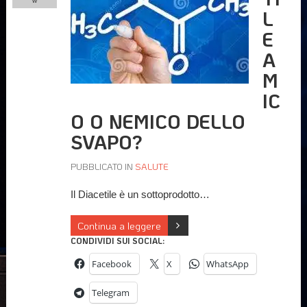
w
L
E
A
M
IC
O O NEMICO DELLO
SVAPO?
PUBBLICATO IN
SALUTE
Il Diacetile è un sottoprodotto…
Continua a leggere
CONDIVIDI SUI SOCIAL:
Facebook
X
WhatsApp
Telegram