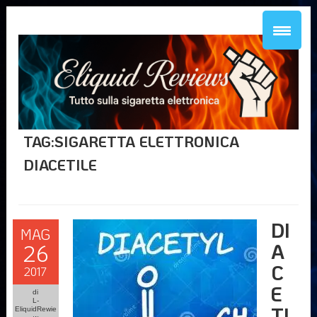
TAG:SIGARETTA ELETTRONICA
DIACETILE
DI
MAG
A
26
C
2017
E
di
L-
TI
EliquidRewie