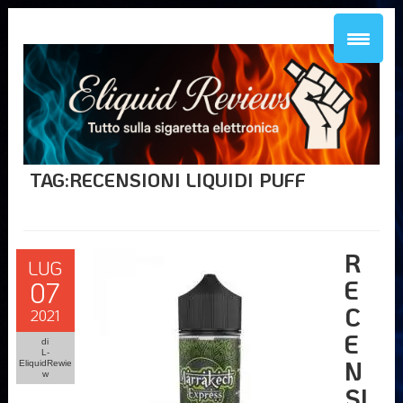
TAG:RECENSIONI LIQUIDI PUFF
R
LUG
E
07
C
2021
E
di
L-
N
EliquidRewie
w
SI