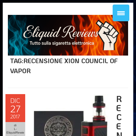
TAG:RECENSIONE XION COUNCIL OF
VAPOR
R
DIC
E
27
C
2017
E
di
L-
N
EliquidRewie