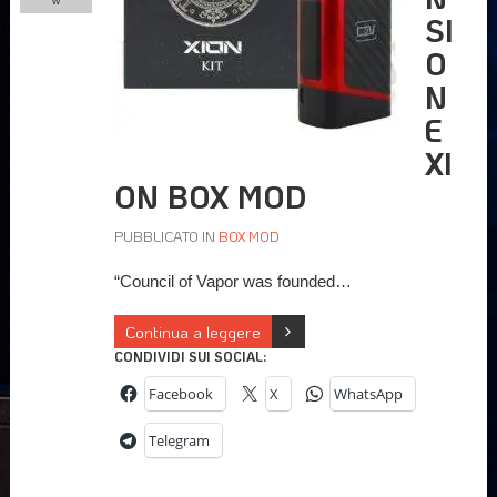
w
SI
O
N
E
XI
ON BOX MOD
PUBBLICATO IN
BOX MOD
“Council of Vapor was founded…
Continua a leggere
CONDIVIDI SUI SOCIAL:
Facebook
X
WhatsApp
Telegram