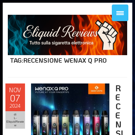
TAG:RECENSIONE WENAX Q PRO
R
NOV
E
07
C
2024
E
di
L-
N
EliquidRewie
w
SI