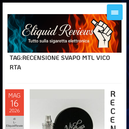
TAG:RECENSIONE SVAPO MTL VICO
RTA
R
MAG
E
16
C
2026
E
di
L-
N
EliquidRewie