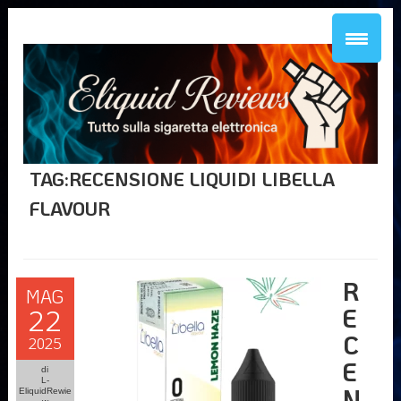
TAG:RECENSIONE LIQUIDI LIBELLA
FLAVOUR
R
MAG
E
22
C
2025
E
di
L-
N
EliquidRewie