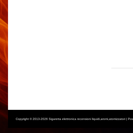
Copyright © 2013-2026 Sigaretta elettronica recensioni liquidi,aromi,atomizzatori | Po