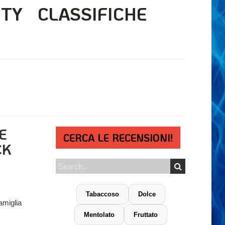
ITY
CLASSIFICHE
E
CERCA LE RECENSIONI!
CK
Tabaccoso
Dolce
amiglia
Mentolato
Fruttato