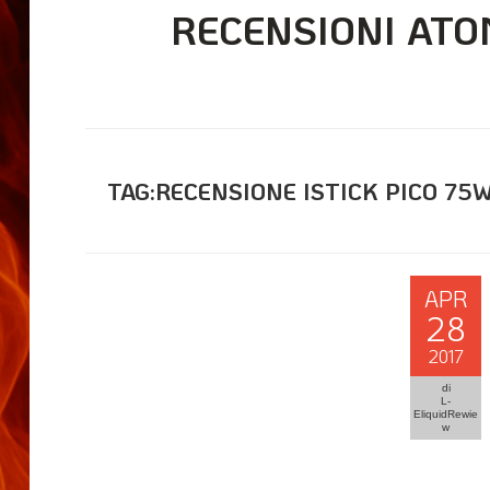
RECENSIONI ATO
TAG:RECENSIONE ISTICK PICO 75
APR
28
2017
di
L-
EliquidRewie
w