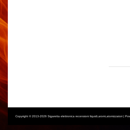
Copyright © 2013-2026 Sigaretta elettronica recensioni liquidi,aromi,atomizzatori | Po