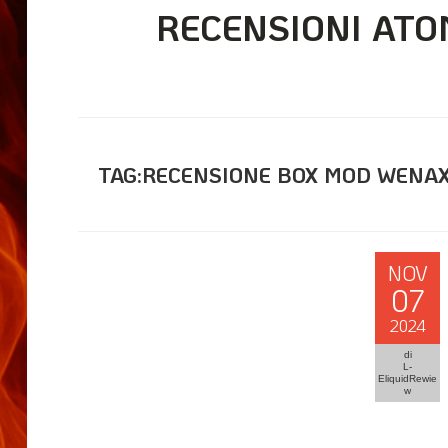
RECENSIONI ATO
TAG:RECENSIONE BOX MOD WENAX
NOV
07
2024
di
L-
EliquidRewie
w