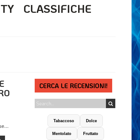
ITY
CLASSIFICHE
E
CERCA LE RECENSIONI!
RO
Tabaccoso
Dolce
erse…
Mentolato
Fruttato