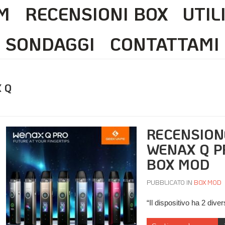
M
RECENSIONI BOX
UTIL
SONDAGGI
CONTATTAMI
 Q
RECENSION
WENAX Q P
BOX MOD
PUBBLICATO IN
BOX MOD
“Il dispositivo ha 2 div