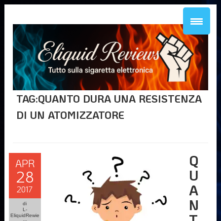
TAG:QUANTO DURA UNA RESISTENZA
DI UN ATOMIZZATORE
Q
APR
U
28
A
2017
N
di
L-
T
EliquidRewie