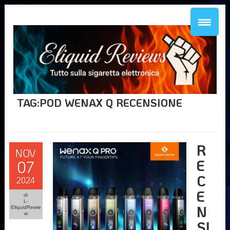
TAG:POD WENAX Q RECENSIONE
R
NOV
E
07
C
2024
E
di
L-
N
EliquidRewie
w
SI