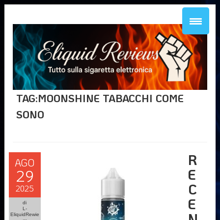
TAG:MOONSHINE TABACCHI COME
SONO
R
AGO
E
29
C
2025
E
di
L-
N
EliquidRewie