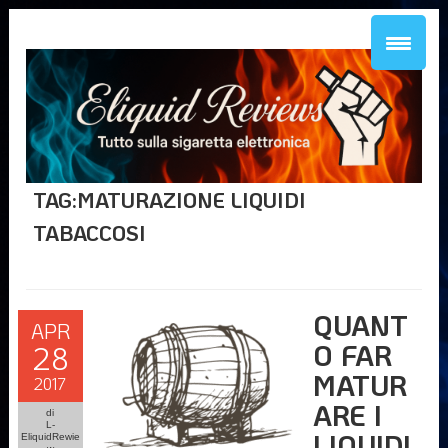
TAG:MATURAZIONE LIQUIDI
TABACCOSI
QUANT
APR
O FAR
28
MATUR
2017
ARE I
di
L-
LIQUIDI
EliquidRewie