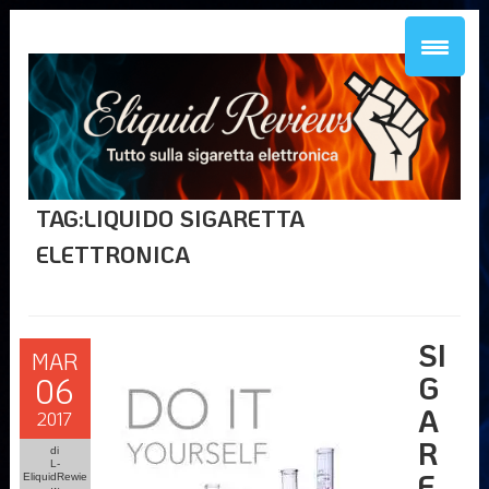
TAG:LIQUIDO SIGARETTA
ELETTRONICA
SI
MAR
G
06
A
2017
R
di
L-
E
EliquidRewie