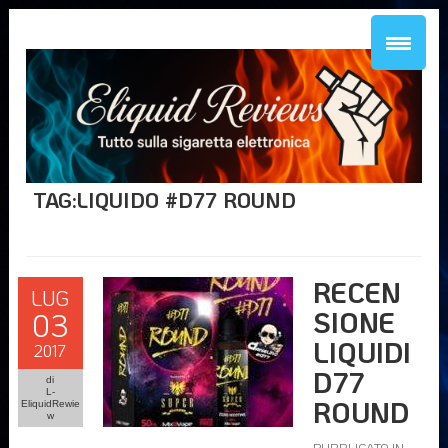
TAG:LIQUIDO #D77 ROUND
RECEN
LUG
SIONE
03
LIQUIDI
2017
D77
di
L-
ROUND
EliquidRewie
w
PUBBLICATO IN