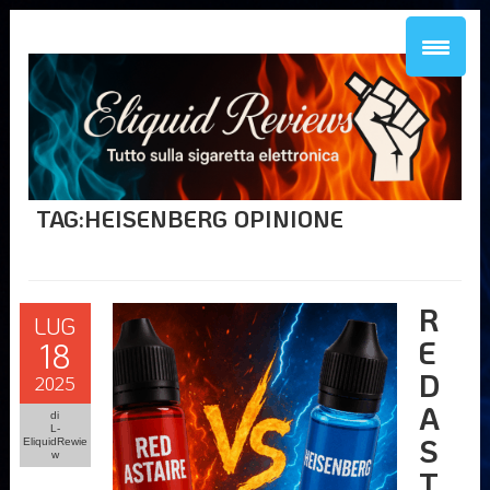
TAG:HEISENBERG OPINIONE
R
LUG
E
18
D
2025
A
di
L-
S
EliquidRewie
w
T