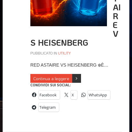
AI
R
E
V
S HEISENBERG
PUBBLICATO IN
UTILITY
RED ASTAIRE VS HEISENBERG ❄️È…
Continua a leggere
CONDIVIDI SUI SOCIAL:
Facebook
X
WhatsApp
Telegram