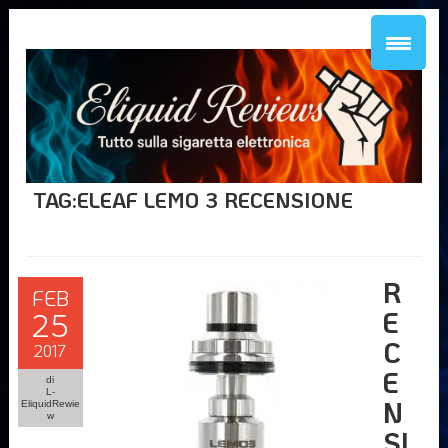
TAG:ELEAF LEMO 3 RECENSIONE
R
FEB
E
25
C
2017
E
di
L-
N
EliquidRewie
w
SI