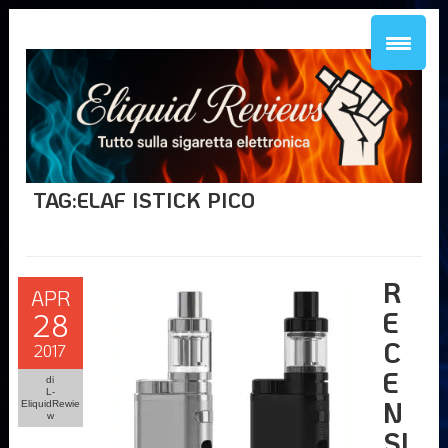
TAG:ELAF ISTICK PICO
R
APR
E
28
C
2017
E
di
L-
N
EliquidRewie
w
SI