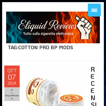
TAG:COTTON PRO BP MODS
R
OTT
E
07
C
2024
E
di
L-
N
EliquidRewie
w
SI