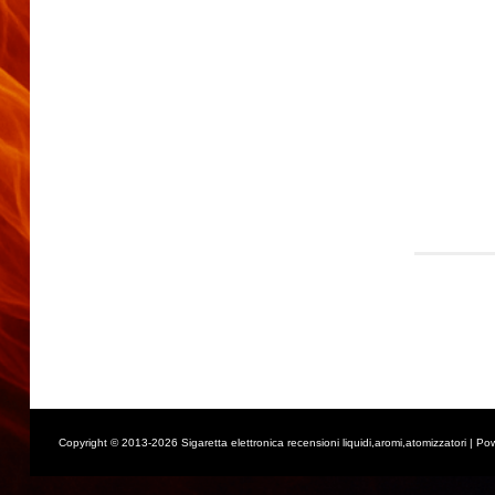
Copyright © 2013-2026 Sigaretta elettronica recensioni liquidi,aromi,atomizzatori | Po