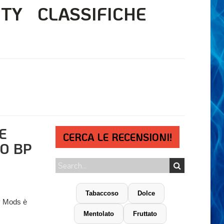
ITY
CLASSIFICHE
E
CERCA LE RECENSIONI!
O BP
Tabaccoso
Dolce
BP Mods è
Mentolato
Fruttato