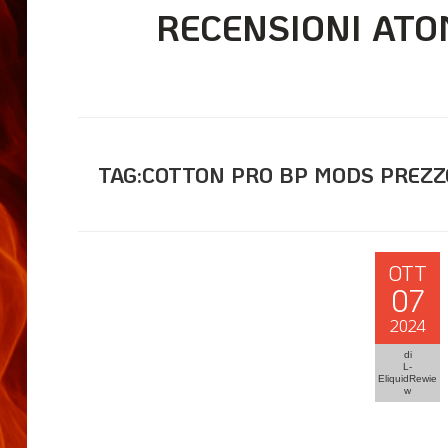
RECENSIONI ATO
TAG:COTTON PRO BP MODS PREZZ
OTT
07
2024
di
L-
EliquidRewie
w