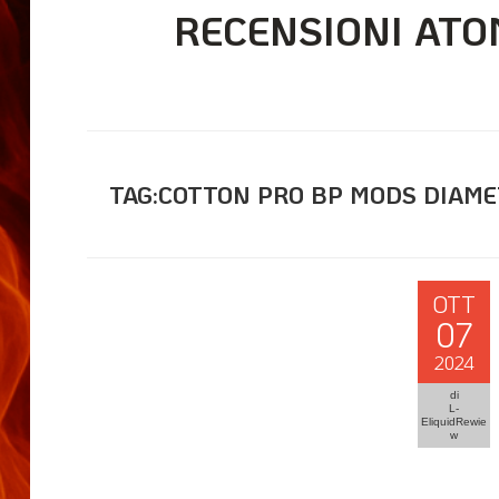
RECENSIONI ATO
TAG:COTTON PRO BP MODS DIAM
OTT
07
2024
di
L-
EliquidRewie
w