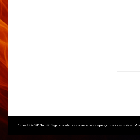
Copyright © 2013-2026 Sigaretta elettronica recensioni liquidi,aromi,atomizzatori | Po