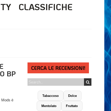
ITY
CLASSIFICHE
E
CERCA LE RECENSIONI!
O BP
Tabaccoso
Dolce
BP Mods è
Mentolato
Fruttato