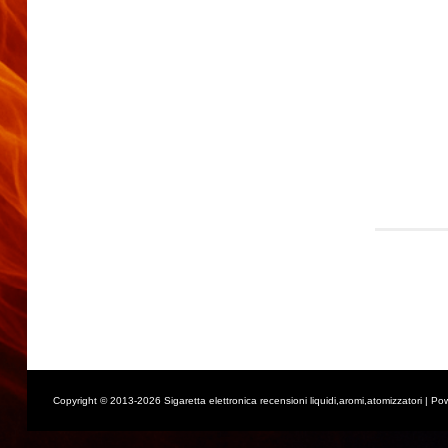
Copyright © 2013-2026 Sigaretta elettronica recensioni liquidi,aromi,atomizzatori | Po