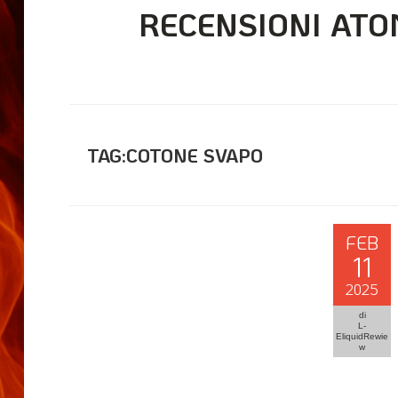
RECENSIONI ATO
TAG:COTONE SVAPO
FEB
11
2025
di
L-
EliquidRewie
w