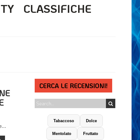
ITY
CLASSIFICHE
CERCA LE RECENSIONI!
NE
E
Tabaccoso
Dolce
re…
Mentolato
Fruttato