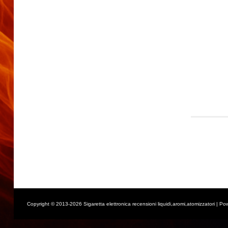
Copyright © 2013-2026 Sigaretta elettronica recensioni liquidi,aromi,atomizzatori | Po