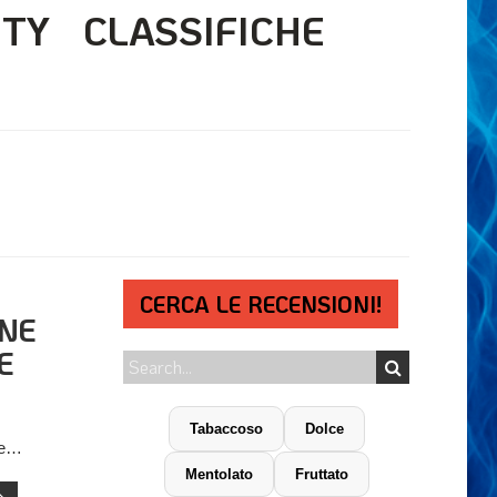
ITY
CLASSIFICHE
CERCA LE RECENSIONI!
NE
E
Tabaccoso
Dolce
re…
Mentolato
Fruttato