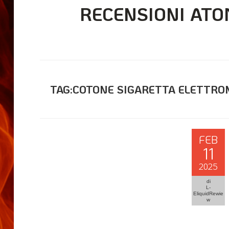
RECENSIONI ATO
TAG:COTONE SIGARETTA ELETTRO
FEB
11
2025
di
L-
EliquidRewie
w