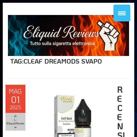
TAG:CLEAF DREAMODS SVAPO
R
MAG
E
01
C
2025
E
di
L-
N
EliquidRewie
w
SI