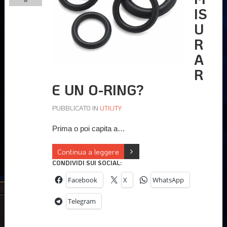
w
IS
U
R
A
R
E UN O-RING?
PUBBLICATO IN
UTILITY
Prima o poi capita a…
Continua a leggere
CONDIVIDI SUI SOCIAL:
Facebook
X
WhatsApp
Telegram