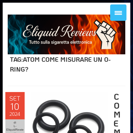
TAG:ATOM COME MISURARE UN O-
RING?
C
SET
O
10
M
2024
E
di
L-
M
EliquidRewie