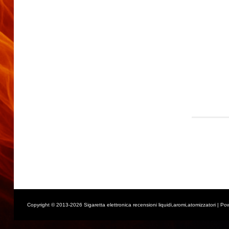
Copyright © 2013-2026 Sigaretta elettronica recensioni liquidi,aromi,atomizzatori | Po