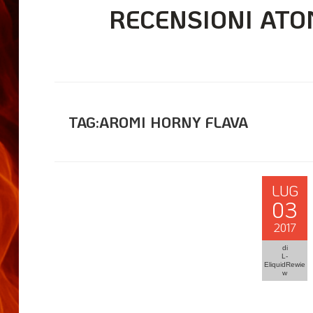
RECENSIONI ATO
TAG:AROMI HORNY FLAVA
LUG
03
2017
di
L-
EliquidRewie
w